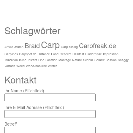
Schlagwörter
Carp
Braid
Carpfreak.de
Article
Atumn
Carp fishing
Carplines
Carpspot.de
Distance
Food
Geflecht
Halbfest
Hindernisse
Impression
Indication
Inline
Instant
Line
Location
Montage
Nature
Schnur
Semifix
Session
Snaggy
Vorfach
Weed
Weed-hooklink
Winter
Kontakt
Ihr Name (Pflichtfeld)
Ihre E-Mail-Adresse (Pflichtfeld)
Betreff