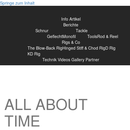
Springe zum Inhalt
Info
Artikel
Berichte
Schnur
Tackle
Geflecht
Monofil
Tools
Rod & Reel
Rigs & Co
The Blow-Back Rig
Hinged Stiff & Chod Rig
D Rig
KD Rig
Technik
Videos
Gallery
Partner
ALL ABOUT
TIME