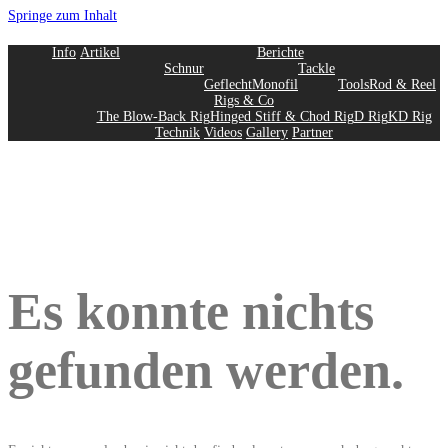
Springe zum Inhalt
Info
Artikel
Berichte
Schnur
Tackle
Geflecht
Monofil
Tools
Rod & Reel
Rigs & Co
The Blow-Back Rig
Hinged Stiff & Chod Rig
D Rig
KD Rig
Technik
Videos
Gallery
Partner
Es konnte nichts
gefunden werden.