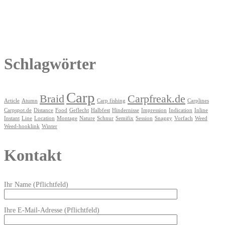
Schlagwörter
Carp
Braid
Carpfreak.de
Article
Atumn
Carp fishing
Carplines
Carpspot.de
Distance
Food
Geflecht
Halbfest
Hindernisse
Impression
Indication
Inline
Instant
Line
Location
Montage
Nature
Schnur
Semifix
Session
Snaggy
Vorfach
Weed
Weed-hooklink
Winter
Kontakt
Ihr Name (Pflichtfeld)
Ihre E-Mail-Adresse (Pflichtfeld)