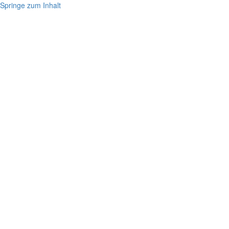
Springe zum Inhalt
Info
Artikel
Berich
Schnur
Geflecht
Monofi