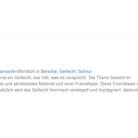
_lamss
Veröffentlicht in
Berichte
,
Geflecht
,
Schnur
 mal ein Geflecht, das hält, was es verspricht! Die Titanic besteht im
 und abriebfestes Material und einer Fremdfaser. Diese Fremdfaser i
ätzlich wird das Geflecht thermisch versiegelt und imprägniert, dadurch