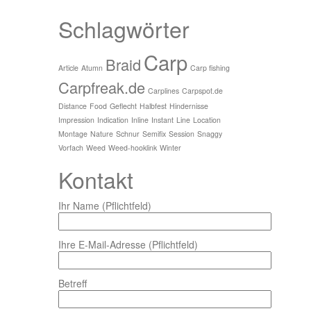
Schlagwörter
Carp
Braid
Article
Atumn
Carp fishing
Carpfreak.de
Carplines
Carpspot.de
Distance
Food
Geflecht
Halbfest
Hindernisse
Impression
Indication
Inline
Instant
Line
Location
Montage
Nature
Schnur
Semifix
Session
Snaggy
Vorfach
Weed
Weed-hooklink
Winter
Kontakt
Ihr Name (Pflichtfeld)
Ihre E-Mail-Adresse (Pflichtfeld)
Betreff