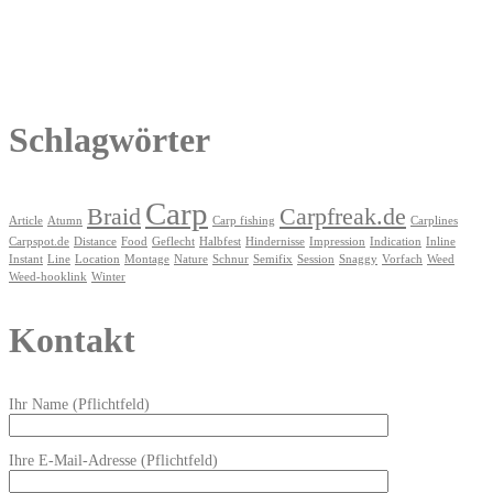
Schlagwörter
Carp
Braid
Carpfreak.de
Article
Atumn
Carp fishing
Carplines
Carpspot.de
Distance
Food
Geflecht
Halbfest
Hindernisse
Impression
Indication
Inline
Instant
Line
Location
Montage
Nature
Schnur
Semifix
Session
Snaggy
Vorfach
Weed
Weed-hooklink
Winter
Kontakt
Ihr Name (Pflichtfeld)
Ihre E-Mail-Adresse (Pflichtfeld)