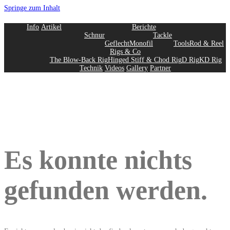
Springe zum Inhalt
Info
Artikel
Berichte
Schnur
Tackle
Geflecht
Monofil
Tools
Rod & Reel
Rigs & Co
The Blow-Back Rig
Hinged Stiff & Chod Rig
D Rig
KD Rig
Technik
Videos
Gallery
Partner
Es konnte nichts
gefunden werden.